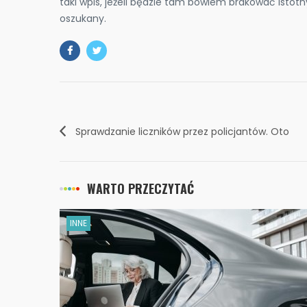
taki wpis, jeżeli będzie tam bowiem brakować istot
oszukany.
Sprawdzanie liczników przez policjantów. Oto
podstawowe informacje, które musisz znać!
WARTO PRZECZYTAĆ
INNE