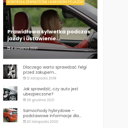
KONTROLA ZEWNĘTRZNEJ KAROSERII POJAZDU
Prawidłowa sylwetka podczas
jazdy i ustawienie...
4 września 2021
Prawidłowa sylwetka podczas jazdy i
ustawienie...
Dlaczego warto sprawdzać felgi
przed zakupem...
12 listopada 2018
Jak sprawdzić, czy auto jest
ubezpieczone?
29 grudnia 2021
Samochody hybrydowe –
podstawowe informacje dla...
30 listopada 2020