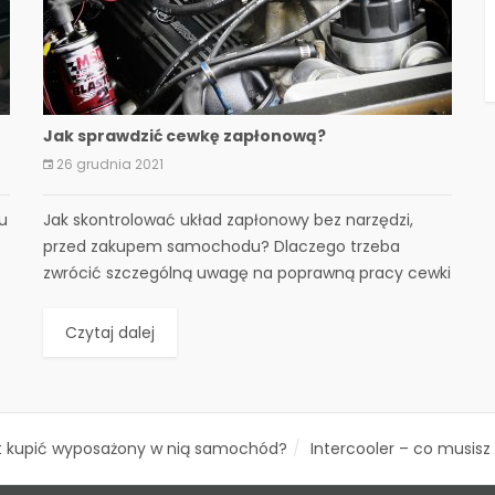
Jak sprawdzić cewkę zapłonową?
26 grudnia 2021
u
​Jak skontrolować układ zapłonowy bez narzędzi,
przed zakupem samochodu? Dlaczego trzeba
zwrócić szczególną uwagę na poprawną pracy cewki
zapłonowej? Jakie ma cewka...
Czytaj dalej
t kupić wyposażony w nią samochód?
Intercooler – co musisz