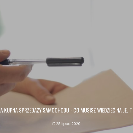
 KUPNA SPRZEDAŻY SAMOCHODU - CO MUSISZ WIEDZIEĆ NA JEJ 
28 lipca 2020