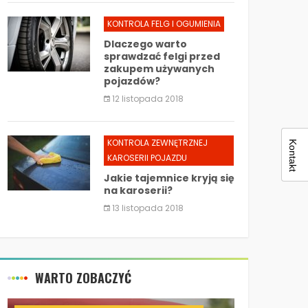
KONTROLA FELG I OGUMIENIA
Dlaczego warto
sprawdzać felgi przed
zakupem używanych
pojazdów?
12 listopada 2018
KONTROLA ZEWNĘTRZNEJ
Kontakt
KAROSERII POJAZDU
Jakie tajemnice kryją się
na karoserii?
13 listopada 2018
WARTO ZOBACZYĆ