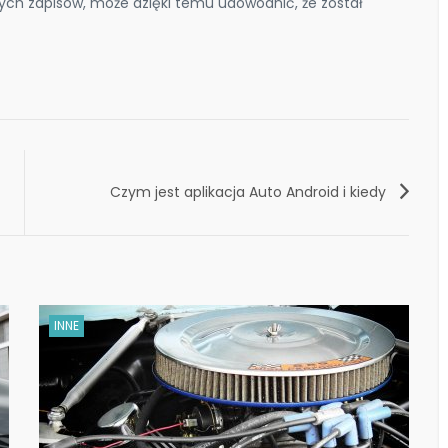
nych zapisów, może dzięki temu udowodnić, że został
Czym jest aplikacja Auto Android i kiedy
może nam pomóc?
INNE