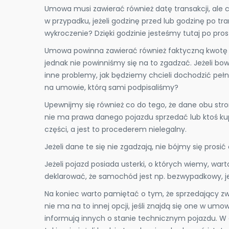
Umowa musi zawierać również datę transakcji, ale 
w przypadku, jeżeli godzinę przed lub godzinę po tra
wykroczenie? Dzięki godzinie jesteśmy tutaj po pro
Umowa powinna zawierać również faktyczną kwotę tra
jednak nie powinniśmy się na to zgadzać. Jeżeli bow
inne problemy, jak będziemy chcieli dochodzić pełne
na umowie, którą sami podpisaliśmy?
Upewnijmy się również co do tego, że dane obu str
nie ma prawa danego pojazdu sprzedać lub ktoś kupuj
części, a jest to procederem nielegalny.
Jeżeli dane te się nie zgadzają, nie bójmy się pros
Jeżeli pojazd posiada usterki, o których wiemy, wa
deklarować, że samochód jest np. bezwypadkowy, j
Na koniec warto pamiętać o tym, że sprzedający zwol
nie ma na to innej opcji, jeśli znajdą się one w umo
informują innych o stanie technicznym pojazdu. W 