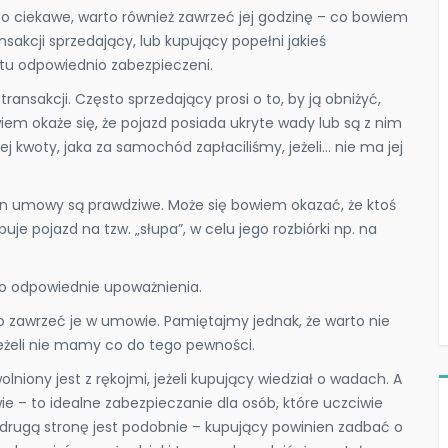
co ciekawe, warto również zawrzeć jej godzinę – co bowiem
nsakcji sprzedający, lub kupujący popełni jakieś
stu odpowiednio zabezpieczeni.
nsakcji. Często sprzedający prosi o to, by ją obniżyć,
iem okaże się, że pojazd posiada ukryte wady lub są z nim
j kwoty, jaka za samochód zapłaciliśmy, jeżeli… nie ma jej
on umowy są prawdziwe. Może się bowiem okazać, że ktoś
e pojazd na tzw. „słupa”, w celu jego rozbiórki np. na
ić o odpowiednie upoważnienia.
rto zawrzeć je w umowie. Pamiętajmy jednak, że warto nie
eżeli nie mamy co do tego pewności.
niony jest z rękojmi, jeżeli kupujący wiedział o wadach. A
wie – to idealne zabezpieczanie dla osób, które uczciwie
drugą stronę jest podobnie – kupujący powinien zadbać o