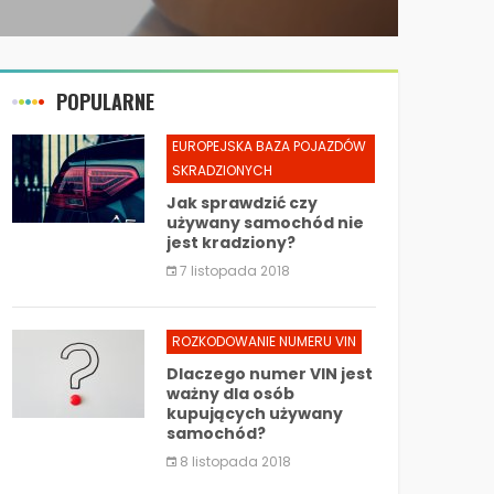
POPULARNE
EUROPEJSKA BAZA POJAZDÓW
SKRADZIONYCH
Jak sprawdzić czy
używany samochód nie
jest kradziony?
7 listopada 2018
ROZKODOWANIE NUMERU VIN
Dlaczego numer VIN jest
ważny dla osób
kupujących używany
samochód?
8 listopada 2018