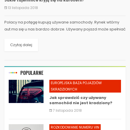
Jakie tajemnice kryją się na karoserii?
13 listopada 2018
Polacy na potęgę kupują używane samochody. Rynek wtórny
aut ma się u nas bardzo dobrze. Używany pojazd może spełniać
nasze oczekiwania i z...
Czytaj dalej
POPULARNE
EUROPEJSKA BAZA POJAZDÓW
SKRADZIONYCH
Jak sprawdzić czy używany
samochód nie jest kradziony?
7 listopada 2018
ROZKODOWANIE NUMERU VIN