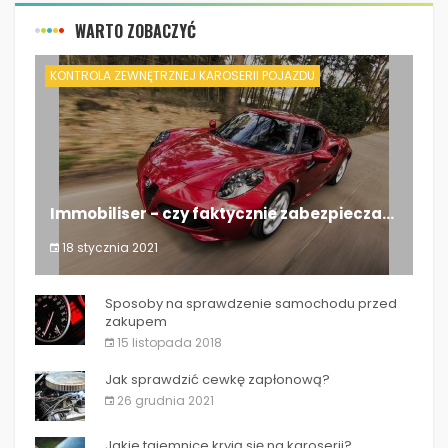
WARTO ZOBACZYĆ
KONTROLA ZEWNĘTRZNEJ KAROSERII POJAZDU
Immobiliser - czy faktycznie zabezpiecza...
18 stycznia 2021
Immobiliser - czy faktycznie zabezpiecza...
Sposoby na sprawdzenie samochodu przed
zakupem
15 listopada 2018
Jak sprawdzić cewkę zapłonową?
26 grudnia 2021
Jakie tajemnice kryją się na karoserii?