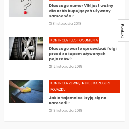
Dlaczego numer VIN jest ważny
dla osób kupujących używany
samochód?
8 listopada 2018
Kontakt
KONTROLA FELG I OGUMIENIA
Dlaczego warto sprawdzać felgi
przed zakupem używanych
pojazdów?
12 listopada 2018
KONTROLA ZEWNĘTRZNEJ KAROSERII
POJAZDU
Jakie tajemnice kryją się na
karoserii?
13 listopada 2018