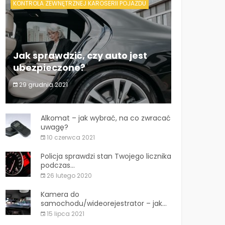
KONTROLA ZEWNĘTRZNEJ KAROSERII POJAZDU
Jak sprawdzić, czy auto jest
ubezpieczone?
29 grudnia 2021
Jak sprawdzić, czy auto jest
ubezpieczone?
Alkomat – jak wybrać, na co zwracać
uwagę?
10 czerwca 2021
Policja sprawdzi stan Twojego licznika
podczas...
26 lutego 2020
Kamera do
samochodu/wideorejestrator – jak...
15 lipca 2021