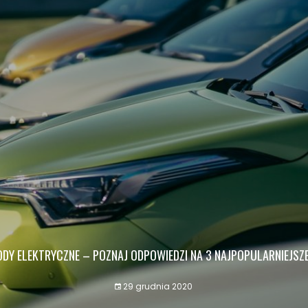
Y ELEKTRYCZNE – POZNAJ ODPOWIEDZI NA 3 NAJPOPULARNIEJSZE
29 grudnia 2020