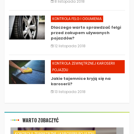
8 listopada 2018
KONTROLA FELG I OGUMIENIA
Dlaczego warto sprawdzać felgi
przed zakupem używanych
pojazdów?
12 listopada 2018
KONTROLA ZEWNĘTRZNEJ KAROSERII
POJAZDU
Jakie tajemnice kryją się na
karoserii?
13 listopada 2018
WARTO ZOBACZYĆ
KONTROLA ZEWNĘTRZNEJ KAROSERII POJAZDU