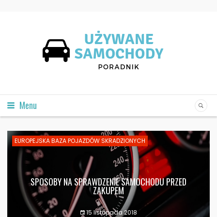
Menu
EUROPEJSKA BAZA POJAZDÓW SKRADZIONYCH
SPOSOBY NA SPRAWDZENIE SAMOCHODU PRZED
ZAKUPEM
15 listopada 2018