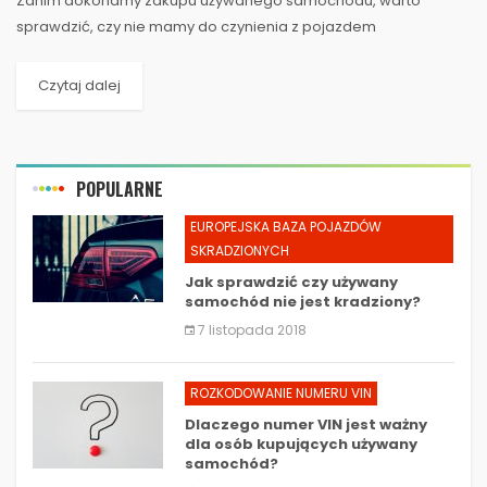
Zanim dokonamy zakupu używanego samochodu, warto
sprawdzić, czy nie mamy do czynienia z pojazdem
skradzionym. Istnieją pewne sposoby, aby uchronić się przed
nieuczciwymi...
Czytaj dalej
POPULARNE
EUROPEJSKA BAZA POJAZDÓW
SKRADZIONYCH
Jak sprawdzić czy używany
samochód nie jest kradziony?
7 listopada 2018
ROZKODOWANIE NUMERU VIN
Dlaczego numer VIN jest ważny
dla osób kupujących używany
samochód?