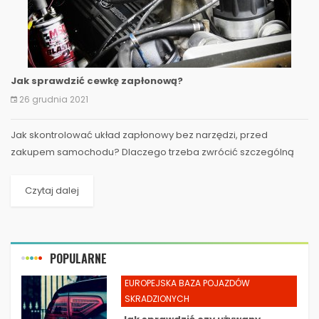
Jak sprawdzić cewkę zapłonową?
26 grudnia 2021
​Jak skontrolować układ zapłonowy bez narzędzi, przed
zakupem samochodu? Dlaczego trzeba zwrócić szczególną
uwagę na poprawną pracy cewki zapłonowej? Jakie ma
cewka...
Czytaj dalej
POPULARNE
EUROPEJSKA BAZA POJAZDÓW
SKRADZIONYCH