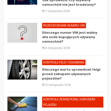
Jak sprawdzić czy używany
samochód nie jest kradziony?
7 listopada 2018
ROZKODOWANIE NUMERU VIN
Dlaczego numer VIN jest ważny
dla osób kupujących używany
samochód?
8 listopada 2018
KONTROLA FELG I OGUMIENIA
Dlaczego warto sprawdzać felgi
przed zakupem używanych
pojazdów?
12 listopada 2018
KONTROLA ZEWNĘTRZNEJ KAROSERII
POJAZDU