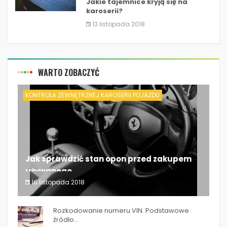
Jakie tajemnice kryją się na
karoserii?
13 listopada 2018
WARTO ZOBACZYĆ
KONTROLA ZEWNĘTRZNEJ KAROSERII POJAZDU
Jak sprawdzić stan opon przed zakupem
używanego...
16 listopada 2018
Jak sprawdzić stan opon przed zakupem
używanego...
Rozkodowanie numeru VIN. Podstawowe
źródło...