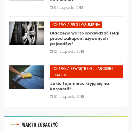
8 listopada 2018
KONTROLA FELG I OGUMIENIA
Dlaczego warto sprawdzać felgi
przed zakupem używanych
pojazdów?
12 listopada 2018
KONTROLA ZEWNĘTRZNEJ KAROSERII
POJAZDU
Jakie tajemnice kryją się na
karoserii?
13 listopada 2018
WARTO ZOBACZYĆ