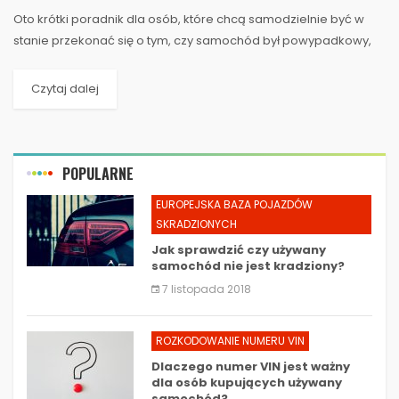
​Oto krótki poradnik dla osób, które chcą samodzielnie być w
stanie przekonać się o tym, czy samochód był powypadkowy,
czy też nie. Informacje te są niezbędne dla...
Czytaj dalej
POPULARNE
EUROPEJSKA BAZA POJAZDÓW
SKRADZIONYCH
Jak sprawdzić czy używany
samochód nie jest kradziony?
7 listopada 2018
ROZKODOWANIE NUMERU VIN
Dlaczego numer VIN jest ważny
dla osób kupujących używany
samochód?