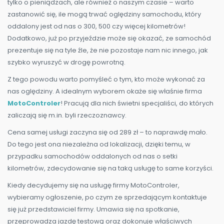
tylko o pieniądzach, ale również o naszym czasie – warto
zastanowić się, ile mogą trwać oględziny samochodu, który
oddalony jest od nas o 300, 500 czy więcej kilometrów!
Dodatkowo, już po przyjeździe może się okazać, ze samochód
prezentuje się na tyle źle, że nie pozostaje nam nic innego, jak
szybko wyruszyć w drogę powrotną.
Z tego powodu warto pomyśleć o tym, kto może wykonać za
nas oględziny. A idealnym wyborem okaże się właśnie firma
MotoControler
! Pracują dla nich świetni specjaliści, do których
zaliczają się m.in. byli rzeczoznawcy.
Cena samej usługi zaczyna się od 289 zł – to naprawdę mało.
Do tego jest ona niezależna od lokalizacji, dzięki temu, w
przypadku samochodów oddalonych od nas o setki
kilometrów, zdecydowanie się na taką usługę to same korzyści.
Kiedy decydujemy się na usługę firmy MotoControler,
wybieramy ogłoszenie, po czym ze sprzedającym kontaktuje
się już przedstawiciel firmy. Umawia się na spotkanie,
przeprowadza jazdę testową oraz dokonuje właściwych