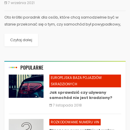
7 września 2021
​Oto krótki poradnik dla osób, które chcą samodzielnie być w
stanie przekonać się o tym, czy samochód był powypadkowy,
czy też nie. Informacje te są niezbędne dla...
Czytaj dalej
POPULARNE
EUROPEJSKA BAZA POJAZDÓW
SKRADZIONYCH
Jak sprawdzić czy używany
samochód nie jest kradziony?
7 listopada 2018
ROZKODOWANIE NUMERU VIN