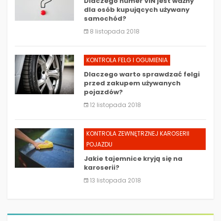
Dlaczego numer VIN jest ważny
dla osób kupujących używany
samochód?
8 listopada 2018
KONTROLA FELG I OGUMIENIA
Dlaczego warto sprawdzać felgi
przed zakupem używanych
pojazdów?
12 listopada 2018
KONTROLA ZEWNĘTRZNEJ KAROSERII
POJAZDU
Jakie tajemnice kryją się na
karoserii?
13 listopada 2018