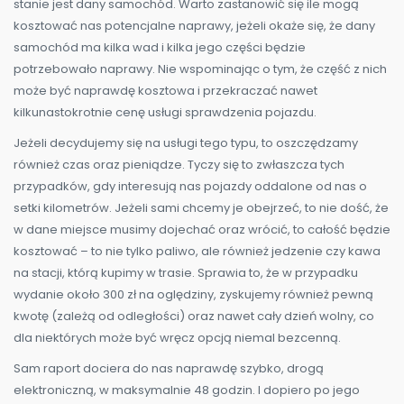
stanie jest dany samochód. Warto zastanowić się ile mogą
kosztować nas potencjalne naprawy, jeżeli okaże się, że dany
samochód ma kilka wad i kilka jego części będzie
potrzebowało naprawy. Nie wspominając o tym, że część z nich
może być naprawdę kosztowa i przekraczać nawet
kilkunastokrotnie cenę usługi sprawdzenia pojazdu.
Jeżeli decydujemy się na usługi tego typu, to oszczędzamy
również czas oraz pieniądze. Tyczy się to zwłaszcza tych
przypadków, gdy interesują nas pojazdy oddalone od nas o
setki kilometrów. Jeżeli sami chcemy je obejrzeć, to nie dość, że
w dane miejsce musimy dojechać oraz wrócić, to całość będzie
kosztować – to nie tylko paliwo, ale również jedzenie czy kawa
na stacji, którą kupimy w trasie. Sprawia to, że w przypadku
wydanie około 300 zł na oględziny, zyskujemy również pewną
kwotę (zależą od odległości) oraz nawet cały dzień wolny, co
dla niektórych może być wręcz opcją niemal bezcenną.
Sam raport dociera do nas naprawdę szybko, drogą
elektroniczną, w maksymalnie 48 godzin. I dopiero po jego