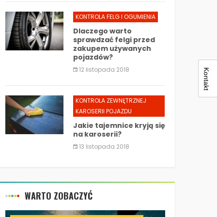
KONTROLA FELG I OGUMIENIA
Dlaczego warto
sprawdzać felgi przed
zakupem używanych
pojazdów?
12 listopada 2018
Kontakt
KONTROLA ZEWNĘTRZNEJ
KAROSERII POJAZDU
Jakie tajemnice kryją się
na karoserii?
13 listopada 2018
WARTO ZOBACZYĆ