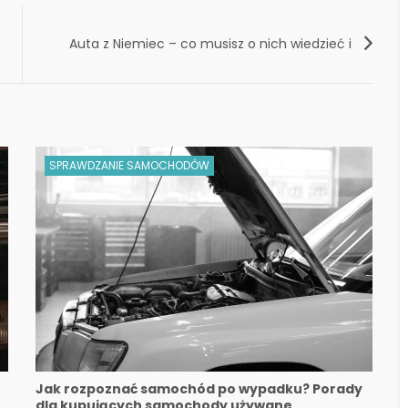
Auta z Niemiec – co musisz o nich wiedzieć i
na co musisz uważać?
SPRAWDZANIE SAMOCHODÓW
Jak rozpoznać samochód po wypadku? Porady
dla kupujących samochody używane