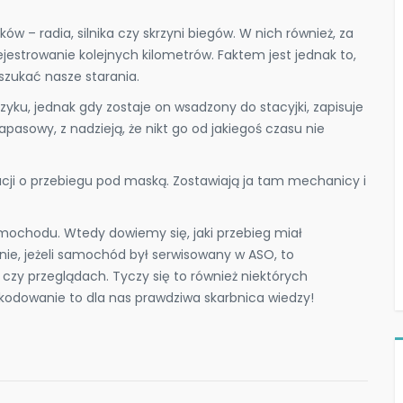
w – radia, silnika czy skrzyni biegów. W nich również, za
strowanie kolejnych kilometrów. Faktem jest jednak to,
szukać nasze starania.
zyku, jednak gdy zostaje on wsadzony do stacyjki, zapisuje
asowy, z nadzieją, że nikt go od jakiegoś czasu nie
cji o przebiegu pod maską. Zostawiają ja tam mechanicy i
ochodu. Wtedy dowiemy się, jaki przebieg miał
ie, jeżeli samochód był serwisowany w ASO, to
zy przeglądach. Tyczy się to również niektórych
kodowanie to dla nas prawdziwa skarbnica wiedzy!