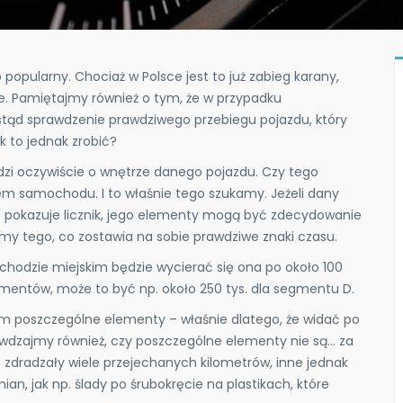
popularny. Chociaż w Polsce jest to już zabieg karany,
e. Pamiętajmy również o tym, że w przypadku
ąd sprawdzenie prawdziwego przebiegu pojazdu, który
k to jednak zrobić?
odzi oczywiście o wnętrze danego pojazdu. Czy tego
em samochodu. I to właśnie tego szukamy. Jeżeli dany
ie pokazuje licznik, jego elementy mogą być zdecydowanie
ajmy tego, co zostawia na sobie prawdziwe znaki czasu.
chodzie miejskim będzie wycierać się ona po około 100
mentów, może to być np. około 250 tys. dla segmentu D.
m poszczególne elementy – właśnie dlatego, że widać po
rawdzajmy również, czy poszczególne elementy nie są… za
 zdradzały wiele przejechanych kilometrów, inne jednak
n, jak np. ślady po śrubokręcie na plastikach, które