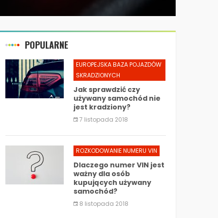
POPULARNE
EUROPEJSKA BAZA POJAZDÓW
SKRADZIONYCH
Jak sprawdzić czy
używany samochód nie
jest kradziony?
7 listopada 2018
ROZKODOWANIE NUMERU VIN
Dlaczego numer VIN jest
ważny dla osób
kupujących używany
samochód?
8 listopada 2018