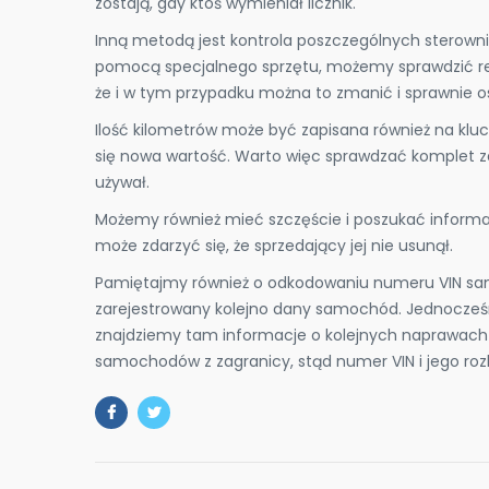
zostają, gdy ktoś wymieniał licznik.
Inną metodą jest kontrola poszczególnych sterownikó
pomocą specjalnego sprzętu, możemy sprawdzić reje
że i w tym przypadku można to zmanić i sprawnie o
Ilość kilometrów może być zapisana również na kluc
się nowa wartość. Warto więc sprawdzać komplet zap
używał.
Możemy również mieć szczęście i poszukać informa
może zdarzyć się, że sprzedający jej nie usunął.
Pamiętajmy również o odkodowaniu numeru VIN sam
zarejestrowany kolejno dany samochód. Jednocześn
znajdziemy tam informacje o kolejnych naprawach c
samochodów z zagranicy, stąd numer VIN i jego roz