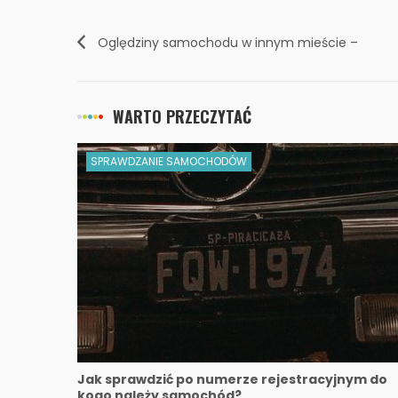
Oględziny samochodu w innym mieście –
czy możemy je komuś zlecić?
WARTO PRZECZYTAĆ
SPRAWDZANIE SAMOCHODÓW
Jak sprawdzić po numerze rejestracyjnym do
kogo należy samochód?