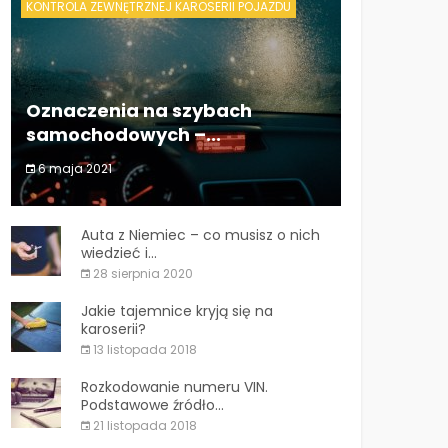
KONTROLA ZEWNĘTRZNEJ KAROSERII POJAZDU
Oznaczenia na szybach
samochodowych –...
6 maja 2021
Oznaczenia na szybach samochodowych
–...
Auta z Niemiec – co musisz o nich
wiedzieć i...
28 sierpnia 2020
Jakie tajemnice kryją się na
karoserii?
13 listopada 2018
Rozkodowanie numeru VIN.
Podstawowe źródło...
21 listopada 2018